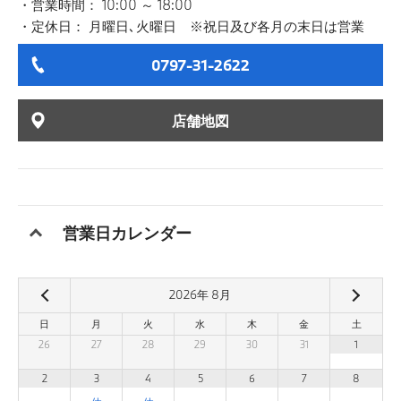
営業時間： 10:00 ～ 18:00
定休日： 月曜日､火曜日 ※祝日及び各月の末日は営業
0797-31-2622
店舗地図
営業日カレンダー
2026
年
8
月
日
月
火
水
木
金
土
26
27
28
29
30
31
1
2
3
4
5
6
7
8