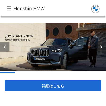
Hanshin BMW
メ
イ
ン
コ
ン
HOME
テ
ン
ツ
店舗一覧
に
移
動
モデル一覧
詳細はこちら
最新情報
試乗・見積相談