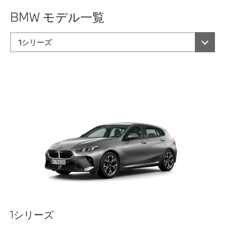
BMW モデル一覧
1シリーズ
クーペ
セダン
クーペ
セダン
7シリーズ
クーペ
X1
Z4
M2 クーペ
BMW iX