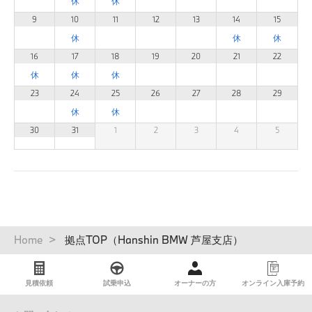
9
10
11
12
13
14
15
16
17
18
19
20
21
22
23
24
25
26
27
28
29
30
31
1
2
3
4
5
パ
Home
拠点TOP（Hanshin BMW 芦屋支店）
ン
く
ず
見積依頼
試乗申込
オーナーの方
オンライン入庫予約