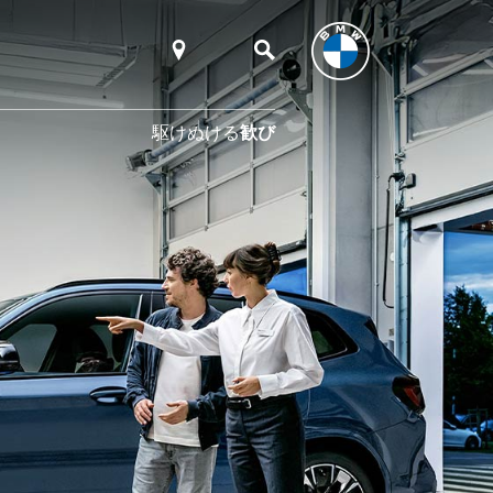
駆けぬける
歓び