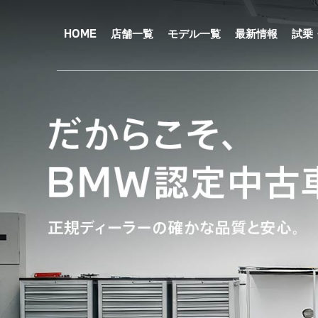
メ
イ
ン
HOME
店舗一覧
モデル一覧
最新情報
試乗
コ
ン
テ
ン
ツ
に
移
動