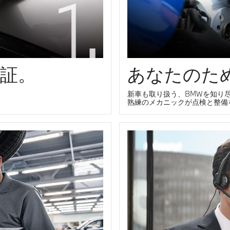
証。
あなたのた
新車も取り扱う、BMWを知り
熟練のメカニックが点検と整備