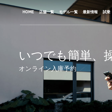
メ
イ
ン
HOME
店舗一覧
モデル一覧
最新情報
試乗
コ
ン
テ
ン
ツ
に
移
動
いつでも簡単、
オンライン入庫予約