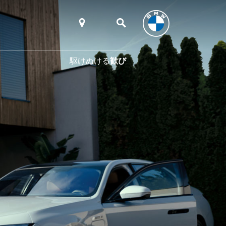
駆けぬける
歓び