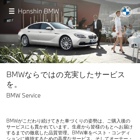
メ
イ
Hanshin BMW
ン
コ
ン
テ
ン
ツ
に
移
HOME
動
BMWならではの充実したサービス
店舗一覧
を。
BMW Service
モデル一覧
最新情報
BMWがこだわり続けてきた車づくりの姿勢は、ご購入後の
サービスにも貫かれています。生産から皆様のもとへお届け
するまでの徹底した品質管理。BMW車をベスト・コンディ
試乗・見積相談
ションに維持するための高度なサービス。そしてオーナー・