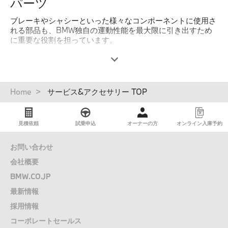
パーツ
ブレーキやシャシーといった様々なコンポーネントに使用さ
れる部品も、BMW独自の運動性能を最大限に引き出すため
に重要な役割を担っています。
BMWは部品作りにも妥協せず、厳格なBMW品質基準に合格
した純正パーツのみをご提供します。卓越した品質と、
BMW車への完全な互換性で、真のBMW車に求められるダイ
ナミックな性能と快適性、そして安全性を保証します。
パ
Home
サービス&アクセサリー TOP
ン
BMW純正パーツは、部品交換日より2年間の保証が適用さ
く
れ、そのモデルの生産終了後も最長15年間は世界中のBMW
ず
見積依頼
試乗申込
オーナーの方
オンライン入庫予約
サービス拠点からすべての部品が入手できます。BMW正規
ディーラーサービスを利用していただくことによって、いつ
までもBMWのステアリングを握る歓びをお愉しみ下さい。
お問い合わせ
会社概要
詳しくはこちら
BMW.CO.JP
最新情報
採用情報
コーポレートセールス